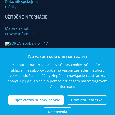
Dotazník spokojnosti
Články
UŽITOČNÉ INFORMÁCIE
Mapa stránok
Právne informácie
Na vašom súkromí nám záleží
Kliknutím na „Prijať všetky súbory cookie“ súhlasíte s
ukladaním súborov cookie na vašom zariadení. Súbory
cookies slúžia pre účely zlepšenia navigácie na stránke,
analýzu jej používania a pomoc pri našom marketingovom
úsilí.
Viac informácií
© 2014 SOREA, spol. s r. o. Všetký práva vyhradené.
Prijať všetky súbory cookie
Odmietnuť všetko
Nastavenia