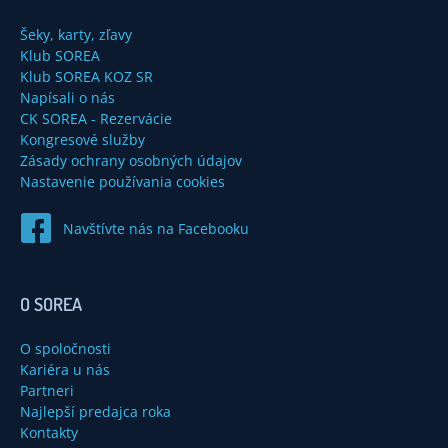
Šeky, karty, zľavy
Klub SOREA
Klub SOREA KOZ SR
Napísali o nás
CK SOREA - Rezervácie
Kongresové služby
Zásady ochrany osobných údajov
Nastavenie používania cookies
Navštívte nás na Facebooku
O SOREA
O spoločnosti
Kariéra u nás
Partneri
Najlepší predajca roka
Kontakty