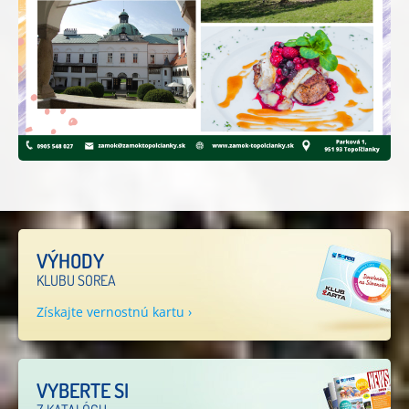
VÝHODY
KLUBU SOREA
Získajte vernostnú kartu ›
VYBERTE SI