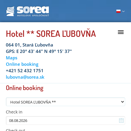
Hotel ** SOREA ĽUBOVŇA
064 01, Stará Ľubovňa
GPS: E 20° 43' 44" N 49° 15' 37"
Maps
Online booking
+421 52 432 1751
lubovna@sorea.sk
Online booking
Check in
Check out