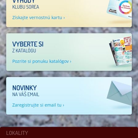
VÝHODY
KLUBU SOREA
Získajte vernostnú kartu ›
VYBERTE SI
Z KATALÓGU
Pozrite si ponuku katalógov ›
NOVINKY
NA VÁŠ EMAIL
Zaregistrujte si email tu ›
LOKALITY