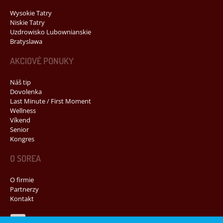
Wysokie Tatry
Niskie Tatry
Uzdrowisko Lubownianskie
Bratyslawa
AKCIOVÉ PONUKY
Náš tip
Dovolenka
Last Minute / First Moment
Wellness
Víkend
Senior
Kongres
O SOREA
O firmie
Partnerzy
Kontakt
Navštívte nás na Facebooku