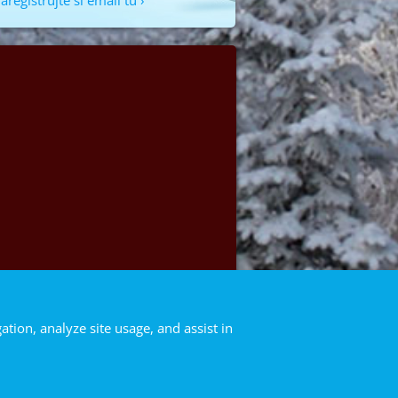
aregistrujte si email tu ›
ation, analyze site usage, and assist in
Navštívte nás na Facebooku