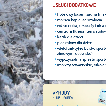
USŁUGI DODATKOWE
hotelowy basen, sauna fińs
morska kąpiel aerozolowa
różne rodzaje masaży i okła
centrum fitness, tenis stołow
kącik dla dzieci
plac zabaw dla dzieci
wielofunkcyjne boisko sporto
zimowym lodowisko)
wypożyczalnia sprzętu spor
imprezy towarzyskie, szkole
VÝHODY
KLUBU SOREA