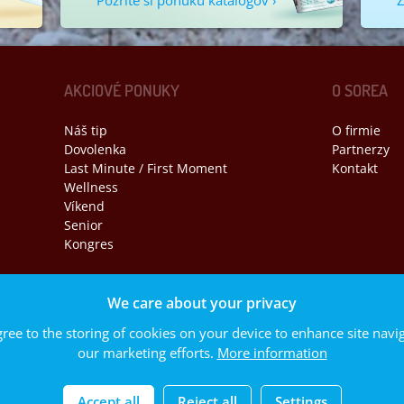
Pozrite si ponuku katalógov ›
Z
AKCIOVÉ PONUKY
O SOREA
Náš tip
O firmie
Dovolenka
Partnerzy
Last Minute / First Moment
Kontakt
Wellness
Víkend
Senior
Kongres
We care about your privacy
REA, spol. s r. o. Všetký práva vyhradené.
gree to the storing of cookies on your device to enhance site navig
ánok
|
Právne informácie
our marketing efforts.
More information
Accept all
Reject all
Settings