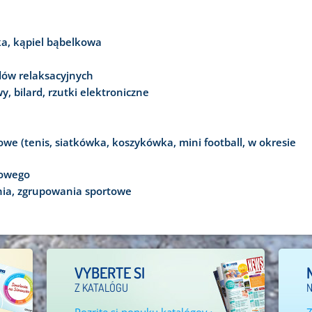
ka, kąpiel bąbelkowa
dów relaksacyjnych
y, bilard, rzutki elektroniczne
we (tenis, siatkówka, koszykówka, mini football, w okresie
towego
nia, zgrupowania sportowe
VYBERTE SI
Z KATALÓGU
N