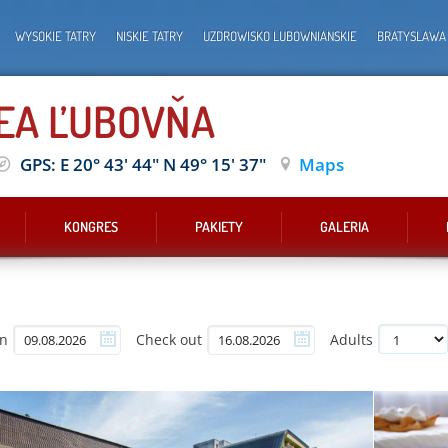
WYSOKIE TATRY
NISKIE TATRY
UZDROWISKO LUBOWNIANSKIE
BRATYSLAWA
REA ĽUBOVŇA
GPS: E 20° 43' 44" N 49° 15' 37"
Maps
KONGRES
PAKIETY
GALERIA
in
Check out
Adults