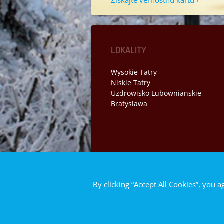
Získajte vernostnú kartu ›
LOKALITY
Wysokie Tatry
Niskie Tatry
Uzdrowisko Lubownianskie
Bratyslawa
© 2014 SO
By clicking “Accept All Cookies”, you a
Mapa str