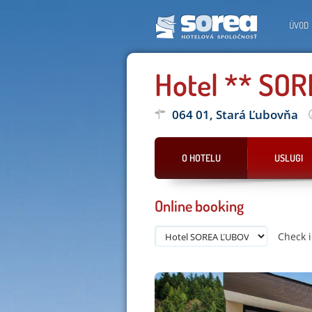
ÚVOD
Hotel ** SO
064 01, Stará Ľubovňa
O HOTELU
USLUGI
Online booking
Check 