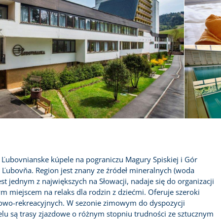
e Ľubovnianske kúpele na pograniczu Magury Spiskiej i Gór
 Ľubovňa. Region jest znany ze źródeł mineralnych (woda
st jednym z największych na Słowacji, nadaje się do organizacji
nym miejscem na relaks dla rodzin z dziećmi. Oferuje szeroki
owo-rekreacyjnych. W sezonie zimowym do dyspozycji
elu są trasy zjazdowe o różnym stopniu trudności ze sztucznym