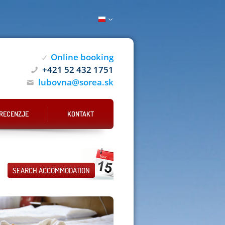
Online booking
✓
+421 52 432 1751
lubovna@sorea.sk
RECENZJE
KONTAKT
SEARCH ACCOMMODATION