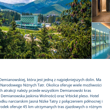
emianowskiej, która jest jedną z najpiękniejszych dolin. Ma
 Narodowego Niżnych Tatr. Okolica oferuje wiele możliwości
ych atrakcji należy przede wszystkim Demianowski kras
Demianowska Jaskinia Wolności) oraz Vrbické pleso. Hotel
odku narciarskim Jasná Nízke Tatry z połączeniem północnej i
rodek oferuje 45 km utrzymanych tras zjazdowych o różnym