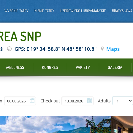
WYSOKIE TATRY
NISKIE TATRY
UZDROWISKO LUBOWNIANSKIE
BRATYSLAWA
OREA SNP
áš
GPS: E 19° 34' 58.8" N 48° 58' 10.8"
Maps
WELLNESS
KONGRES
PAKIETY
GALERIA
in
Check out
Adults