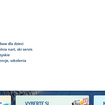
abaw dla dzieci
nia nart, ski servis
zyskie
encje, szkolenia
VYBERTE SI