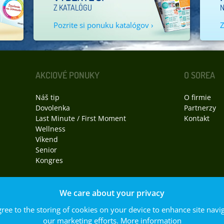
Z KATALÓGU
N
Pozrite si ponuku katalógov ›
Z
AKCIOVÉ PONUKY
O SOREA
Náš tip
O firmie
Dovolenka
Partnerzy
Last Minute / First Moment
Kontakt
Wellness
Víkend
Senior
Kongres
We care about your privacy
REA, spol. s r. o. Všetký práva vyhradené.
gree to the storing of cookies on your device to enhance site navig
ánok
|
Právne informácie
our marketing efforts.
More information