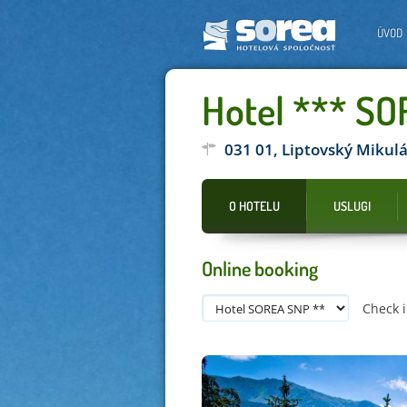
ÚVOD
Hotel *** S
031 01, Liptovský Mikul
O HOTELU
USLUGI
Online booking
Check 