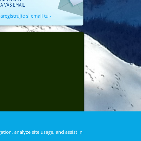
A VÁŠ EMAIL
aregistrujte si email tu ›
ation, analyze site usage, and assist in
Navštívte nás na Facebooku