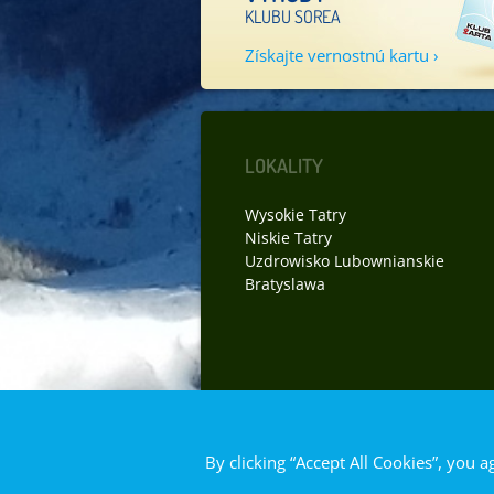
KLUBU SOREA
Získajte vernostnú kartu ›
LOKALITY
Wysokie Tatry
Niskie Tatry
Uzdrowisko Lubownianskie
Bratyslawa
© 2014 SO
By clicking “Accept All Cookies”, you a
Mapa str