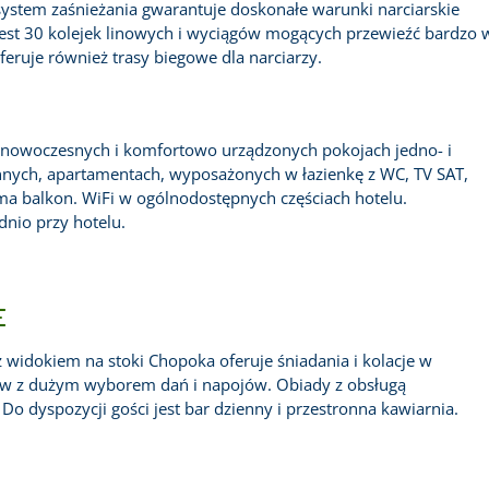
ystem zaśnieżania gwarantuje doskonałe warunki narciarskie
 jest 30 kolejek linowych i wyciągów mogących przewieźć bardzo
feruje również trasy biegowe dla narciarzy.
 nowoczesnych i komfortowo urządzonych pokojach jedno- i
ych, apartamentach, wyposażonych w łazienkę z WC, TV SAT,
 ma balkon. WiFi w ogólnodostępnych częściach hotelu.
nio przy hotelu.
E
z widokiem na stoki Chopoka oferuje śniadania i kolacje w
tów z dużym wyborem dań i napojów. Obiady z obsługą
Do dyspozycji gości jest bar dzienny i przestronna kawiarnia.