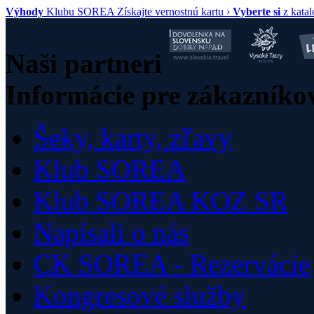
Výhody
Klubu SOREA
Získajte vernostnú kartu ›
Vyberte si
z kata
Naši partneri
Informácie pre zákazníko
Šeky, karty, zľavy
Klub SOREA
Klub SOREA KOZ SR
Napísali o nás
CK SOREA - Rezervácie
Kongresové služby