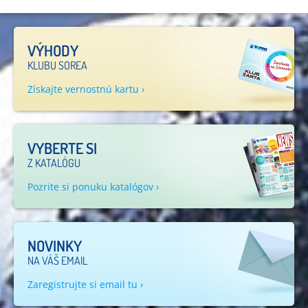
VÝHODY
KLUBU SOREA
Získajte vernostnú kartu ›
VYBERTE SI
Z KATALÓGU
Pozrite si ponuku katalógov ›
NOVINKY
NA VÁŠ EMAIL
Zaregistrujte si email tu ›