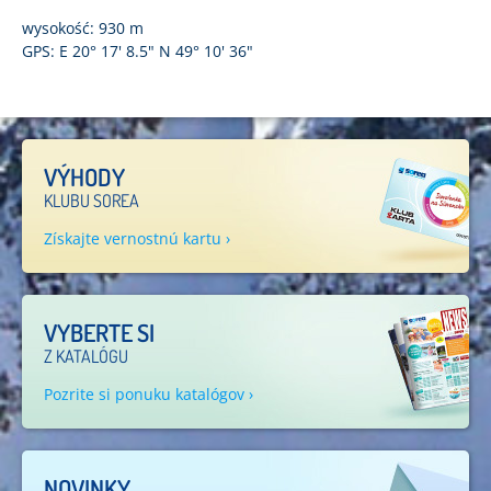
wysokość: 930 m
GPS: E 20° 17' 8.5" N 49° 10' 36"
VÝHODY
KLUBU SOREA
Získajte vernostnú kartu ›
VYBERTE SI
Z KATALÓGU
Pozrite si ponuku katalógov ›
NOVINKY