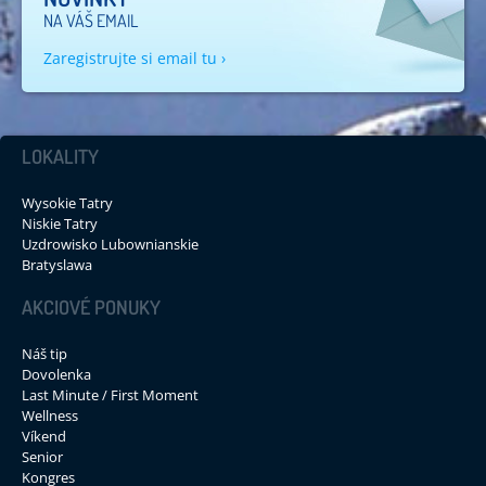
NA VÁŠ EMAIL
Zaregistrujte si email tu ›
LOKALITY
Wysokie Tatry
Niskie Tatry
Uzdrowisko Lubownianskie
Bratyslawa
AKCIOVÉ PONUKY
Náš tip
Dovolenka
Last Minute / First Moment
Wellness
Víkend
Senior
Kongres