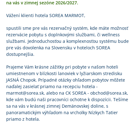
na vás v zimnej sezóne 2026/2027.
Vážení klienti hotela SOREA MARMOT,
spustili sme pre vás rezervačný systém, kde máte možnosť
rezervácie pobytu s doplnkovými službami, či wellness
službami. Jednoduchosťou a komplexnosťou systému bude
pre vás dovolenka na Slovensku v hoteloch SOREA
dostupnejšia.
Prajeme Vám krásne zážitky pri pobyte v našom hoteli
umiestnenom v blízkosti lanoviek v lyžiarskom stredisku
JASNÁ Chopok. Prípadné otázky ohľadom pobytov môžete
naďalej zasielať priamo na recepciu hotela -
marmot@sorea.sk, alebo na CK SOREA - obchod@sorea.sk,
kde vám budú naši pracovníci ochotne k dispozícii. Tešíme
sa na vás v krásnej zimnej Demänovskej doline, s
panoramatickým výhľadom na vrcholky Nízkych Tatier
priamo z hotela.