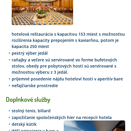
hotelová reštaurácia s kapacitou 153 miest s možnosťou
rozšírenia kapacity prepojením s kaviarňou, potom je
kapacita 250 miest
pestrý výber jedál
raňajky a večere sú servírované vo forme bufetových
stolov, obedy pre pobytových hostí sú servírované s
možnosťou výberu z 3 jedál.
príjemné posedenie nájdu hoteloví hosti v aperitív bare
nefajčiarske prostredie
Doplnkové služby
stolný tenis, biliard
zapožičanie spoločenských hier na recepcii hotela
detský kútik
WiFi pripojenie v bare a