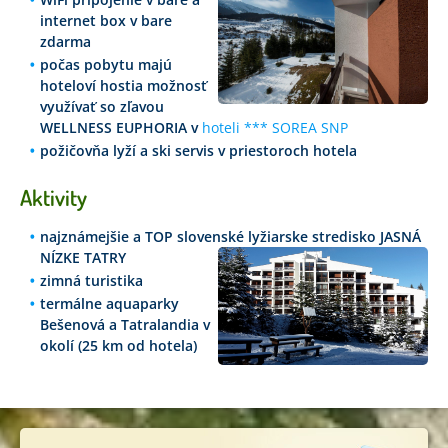
internet box v bare
zdarma
počas pobytu majú
hoteloví hostia možnosť
využívať so zľavou
WELLNESS EUPHORIA v
hoteli *** SOREA SNP
požičovňa lyží a ski servis v priestoroch hotela
Aktivity
najznámejšie a TOP slovenské lyžiarske stredisko JASNÁ
NÍZKE TATRY
zimná turistika
termálne aquaparky
Bešenová a Tatralandia v
okolí (25 km od hotela)