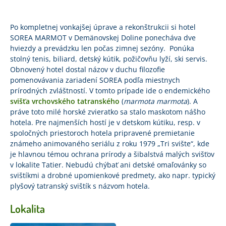
Po kompletnej vonkajšej úprave a rekonštrukcii si hotel
SOREA MARMOT v Demänovskej Doline ponecháva dve
hviezdy a prevádzku len počas zimnej sezóny. Ponúka
stolný tenis, biliard, detský kútik, požičovňu lyží, ski servis.
Obnovený hotel dostal názov v duchu filozofie
pomenovávania zariadení SOREA podľa miestnych
prírodných zvláštností. V tomto prípade ide o endemického
svišťa vrchovského tatranského
(
marmota marmota
). A
práve toto milé horské zvieratko sa stalo maskotom nášho
hotela. Pre najmenších hostí je v detskom kútiku, resp. v
spoločných priestoroch hotela pripravené premietanie
známeho animovaného seriálu z roku 1979 „Tri svište“, kde
je hlavnou témou ochrana prírody a šibalstvá malých svišťov
v lokalite Tatier. Nebudú chýbať ani detské omaľovánky so
svištíkmi a drobné upomienkové predmety, ako napr. typický
plyšový tatranský svištík s názvom hotela.
Lokalita