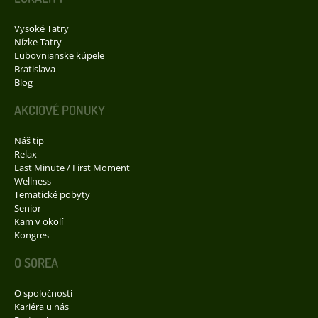
Vysoké Tatry
Nízke Tatry
Ľubovnianske kúpele
Bratislava
Blog
AKCIOVÉ PONUKY
Náš tip
Relax
Last Minute / First Moment
Wellness
Tematické pobyty
Senior
Kam v okolí
Kongres
O SOREA
O spoločnosti
Kariéra u nás