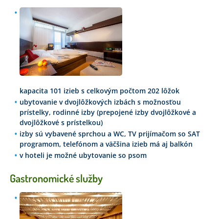
kapacita 101 izieb s celkovým počtom 202 lôžok
ubytovanie v dvojlôžkových izbách s možnosťou
prístelky, rodinné izby (prepojené izby dvojlôžkové a
dvojlôžkové s prístelkou)
izby sú vybavené sprchou a WC, TV prijímačom so SAT
programom, telefónom a väčšina izieb má aj balkón
v hoteli je možné ubytovanie so psom
Gastronomické služby