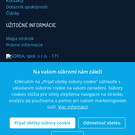
Kontakty
Dotazník spokojnosti
Články
UŽITOČNÉ INFORMÁCIE
Mapa stránok
Právne informácie
Na vašom súkromí nám záleží
Kliknutím na „Prijať všetky súbory cookie“ súhlasíte s
ukladaním súborov cookie na vašom zariadení. Súbory
cookies slúžia pre účely zlepšenia navigácie na stránke,
analýzu jej používania a pomoc pri našom marketingovom
úsilí.
Viac informácií
© 2014 SOREA, spol. s r. o. Všetký práva vyhradené.
Prijať všetky súbory cookie
Odmietnuť všetko