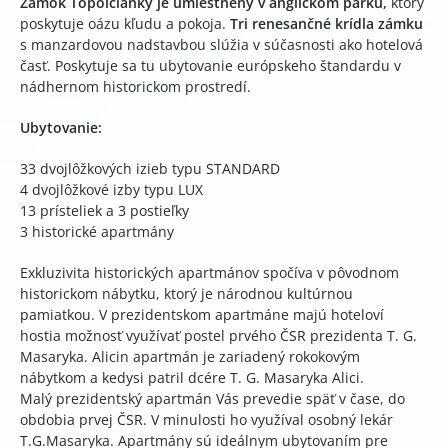
Zámok Topoľčianky je umiestnený v anglickom parku,
ktorý
poskytuje oázu kľudu a pokoja.
Tri renesančné krídla zámku
s manzardovou nadstavbou slúžia v súčasnosti ako hotelová
časť. Poskytuje sa tu ubytovanie európskeho štandardu v
nádhernom historickom prostredí.
Ubytovanie:
33 dvojlôžkových izieb typu STANDARD
4 dvojlôžkové izby typu LUX
13 prísteliek a 3 postieľky
3 historické apartmány
Exkluzivita historických apartmánov spočíva v pôvodnom
historickom nábytku, ktorý je národnou kultúrnou
pamiatkou. V prezidentskom apartmáne majú hoteloví
hostia možnosť využívať postel prvého ČSR prezidenta T. G.
Masaryka. Alicin apartmán je zariadený rokokovým
nábytkom a kedysi patril dcére T. G. Masaryka Alici.
Malý prezidentský apartmán Vás prevedie späť v čase, do
obdobia prvej ČSR. V minulosti ho využíval osobný lekár
T.G.Masaryka. Apartmány sú ideálnym ubytovaním pre