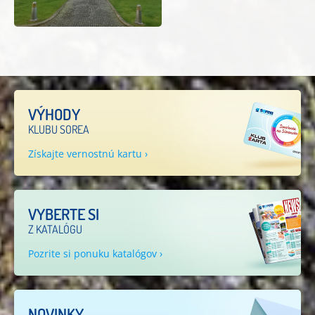
VÝHODY
KLUBU SOREA
Získajte vernostnú kartu ›
VYBERTE SI
Z KATALÓGU
Pozrite si ponuku katalógov ›
NOVINKY