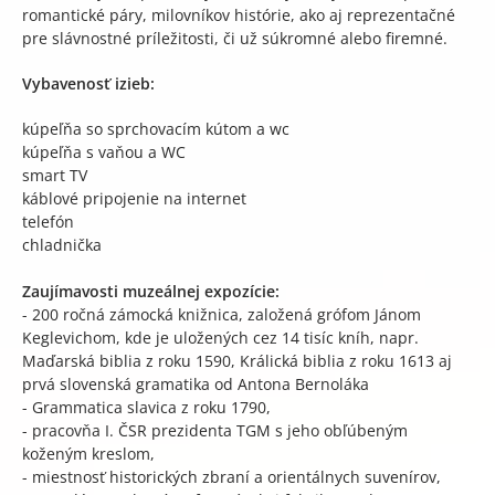
romantické páry, milovníkov histórie, ako aj reprezentačné
pre slávnostné príležitosti, či už súkromné alebo firemné.
Vybavenosť izieb:
kúpeľňa so sprchovacím kútom a wc
kúpeľňa s vaňou a WC
smart TV
káblové pripojenie na internet
telefón
chladnička
Zaujímavosti muzeálnej expozície:
- 200 ročná zámocká knižnica, založená grófom Jánom
Keglevichom, kde je uložených cez 14 tisíc kníh, napr.
Maďarská biblia z roku 1590, Králická biblia z roku 1613 aj
prvá slovenská gramatika od Antona Bernoláka
- Grammatica slavica z roku 1790,
- pracovňa I. ČSR prezidenta TGM s jeho obľúbeným
koženým kreslom,
- miestnosť historických zbraní a orientálnych suvenírov,