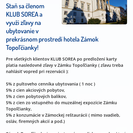
Staň sa členom
KLUB SOREA a
využi zľavy na
ubytovanie v
prekrásnom prostredí hotela Zámok
Topoľčianky!
Pre všetkých klientov KLUB SOREA po predložení karty
platia nasledovné zľavy v Zámku Topoľčianky ( zľavu treba
nahlásiť vopred pri rezervácii ):
5% z pultoveho cenníka ubytovania ( 1 noc )
5% z cien akciových pobytov,
5% z cien pobytových balikov,
5% z cien zo vstupného do muzeálnej expozície Zámku
Topoľčianky,
5% z konzumácie v Zámockej reštaurácii ( mimo svadieb,
osláv, firemných akcií a pod.)