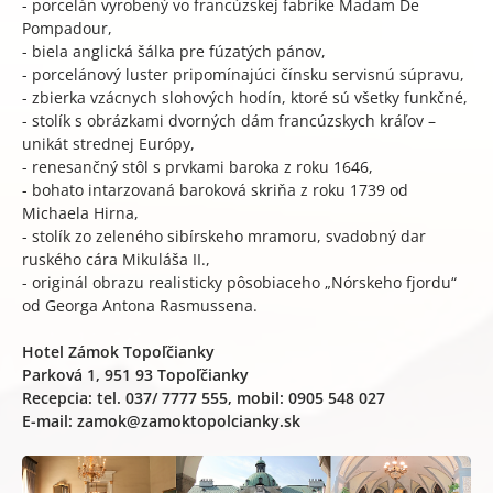
- porcelán vyrobený vo francúzskej fabrike Madam De
Pompadour,
- biela anglická šálka pre fúzatých pánov,
- porcelánový luster pripomínajúci čínsku servisnú súpravu,
- zbierka vzácnych slohových hodín, ktoré sú všetky funkčné,
- stolík s obrázkami dvorných dám francúzskych kráľov –
unikát strednej Európy,
- renesančný stôl s prvkami baroka z roku 1646,
- bohato intarzovaná baroková skriňa z roku 1739 od
Michaela Hirna,
- stolík zo zeleného sibírskeho mramoru, svadobný dar
ruského cára Mikuláša II.,
- originál obrazu realisticky pôsobiaceho „Nórskeho fjordu“
od Georga Antona Rasmussena.
Hotel Zámok Topoľčianky
Parková 1, 951 93 Topoľčianky
Recepcia: tel. 037/ 7777 555, mobil: 0905 548 027
E-mail: zamok@zamoktopolcianky.sk​