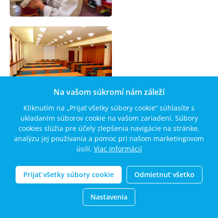
Na vašom súkromí nám záleží
Kliknutím na „Prijať všetky súbory cookie“ súhlasíte s
ukladaním súborov cookie na vašom zariadení. Súbory
cookies slúžia pre účely zlepšenia navigácie na stránke,
analýzu jej používania a pomoc pri našom marketingovom
úsilí.
Viac informácií
Prijať všetky súbory cookie
Odmietnuť všetko
Nastavenia