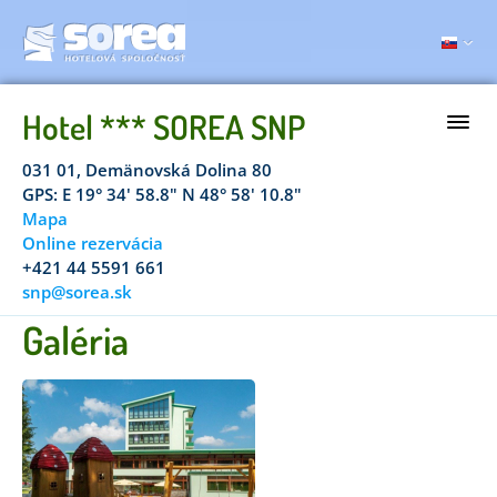
Hotel *** SOREA SNP
031 01, Demänovská Dolina 80
GPS: E 19° 34' 58.8" N 48° 58' 10.8"
Mapa
Online rezervácia
+421 44 5591 661
snp@sorea.sk
Galéria