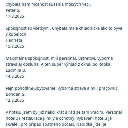
chybala nam moznost sušenia mokrých veci.
Peter S.
17.8.2025
Spokojnost so všetkým . Chybala mala chladnička ako to býva
v kúpeľoch
Henrieta
15.8.2025
Maximálna spokojnosť, milí personál, ústretoví, výborná
strava aj obsluha. A ten super výhľad z okna, bol topka.
Ľudmila B.
14.8.2025
Fajn pohodlné ubytovanie, výborná strava a milí pracovníci
Bohdan G.
12.8.2025
V hotelu jsem byl již několikrát a rád se tam vracím. Personál
hotelu i restaurace ji milý a ochotný. Vybavení hotelu je
skvělé i pro případ špatného počasí. Nabídka jídel je