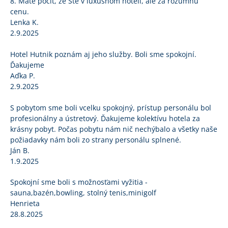
8. Mate pocit, ze Ste v luxusnom hoteli, ale za rozumnú
cenu.
Lenka K.
2.9.2025
Hotel Hutnik poznám aj jeho služby. Boli sme spokojní.
Ďakujeme
Aďka P.
2.9.2025
S pobytom sme boli vcelku spokojný, prístup personálu bol
profesionálny a ústretový. Ďakujeme kolektívu hotela za
krásny pobyt. Počas pobytu nám nič nechýbalo a všetky naše
požiadavky nám boli zo strany personálu splnené.
Ján B.
1.9.2025
Spokojní sme boli s možnosťami vyžitia -
sauna,bazén,bowling, stolný tenis,minigolf
Henrieta
28.8.2025