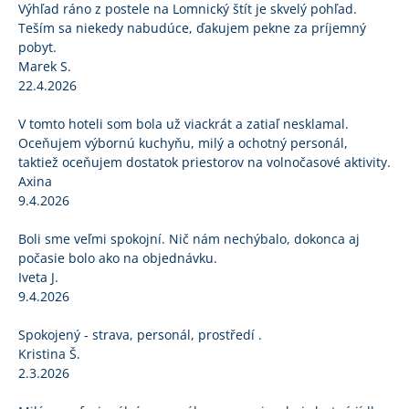
Výhľad ráno z postele na Lomnický štít je skvelý pohľad.
Teším sa niekedy nabudúce, ďakujem pekne za príjemný
pobyt.
Marek S.
22.4.2026
V tomto hoteli som bola už viackrát a zatiaľ nesklamal.
Oceňujem výbornú kuchyňu, milý a ochotný personál,
taktiež oceňujem dostatok priestorov na volnočasové aktivity.
Axina
9.4.2026
Boli sme veľmi spokojní. Nič nám nechýbalo, dokonca aj
počasie bolo ako na objednávku.
Iveta J.
9.4.2026
Spokojený - strava, personál, prostředí .
Kristina Š.
2.3.2026