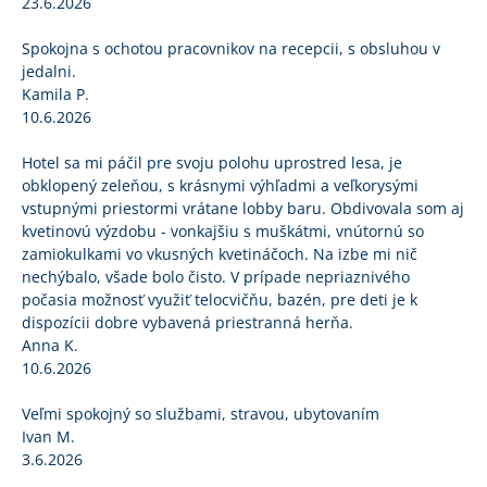
23.6.2026
Spokojna s ochotou pracovnikov na recepcii, s obsluhou v
jedalni.
Kamila P.
10.6.2026
Hotel sa mi páčil pre svoju polohu uprostred lesa, je
obklopený zeleňou, s krásnymi výhľadmi a veľkorysými
vstupnými priestormi vrátane lobby baru. Obdivovala som aj
kvetinovú výzdobu - vonkajšiu s muškátmi, vnútornú so
zamiokulkami vo vkusných kvetináčoch. Na izbe mi nič
nechýbalo, všade bolo čisto. V prípade nepriaznivého
počasia možnosť využiť telocvičňu, bazén, pre deti je k
dispozícii dobre vybavená priestranná herňa.
Anna K.
10.6.2026
Veľmi spokojný so službami, stravou, ubytovaním
Ivan M.
3.6.2026