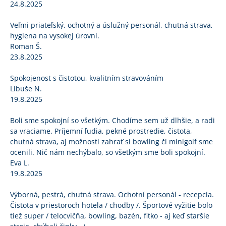
24.8.2025
Veľmi priateľský, ochotný a úslužný personál, chutná strava,
hygiena na vysokej úrovni.
Roman Š.
23.8.2025
Spokojenost s čistotou, kvalitním stravováním
Libuše N.
19.8.2025
Boli sme spokojní so všetkým. Chodíme sem už dlhšie, a radi
sa vraciame. Príjemní ľudia, pekné prostredie, čistota,
chutná strava, aj možnosti zahrať si bowling či minigolf sme
ocenili. Nič nám nechýbalo, so všetkým sme boli spokojní.
Eva L.
19.8.2025
Výborná, pestrá, chutná strava. Ochotní personál - recepcia.
Čistota v priestoroch hotela / chodby /. Športové vyžitie bolo
tiež super / telocvičňa, bowling, bazén, fitko - aj keď staršie