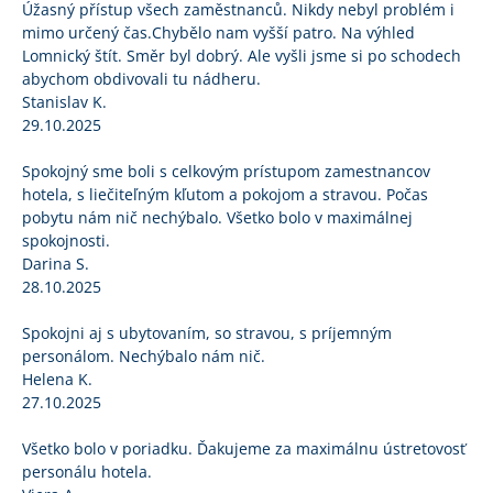
Úžasný přístup všech zaměstnanců. Nikdy nebyl problém i
mimo určený čas.Chybělo nam vyšší patro. Na výhled
Lomnický štít. Směr byl dobrý. Ale vyšli jsme si po schodech
abychom obdivovali tu nádheru.
Stanislav K.
29.10.2025
Spokojný sme boli s celkovým prístupom zamestnancov
hotela, s liečiteľným kľutom a pokojom a stravou. Počas
pobytu nám nič nechýbalo. Všetko bolo v maximálnej
spokojnosti.
Darina S.
28.10.2025
Spokojni aj s ubytovaním, so stravou, s príjemným
personálom. Nechýbalo nám nič.
Helena K.
27.10.2025
Všetko bolo v poriadku. Ďakujeme za maximálnu ústretovosť
personálu hotela.