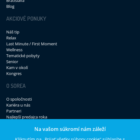
Bratislava
Blog
AKCIOVÉ PONUKY
Náš tip
Relax
Last Minute / First Moment
Wellness
Tematické pobyty
Senior
Kam v okolí
Kongres
O SOREA
O spoločnosti
Kariéra u nás
Partneri
Najlepší predajca roka
Kontakty
Na vašom súkromí nám záleží
Dotazník spokojnosti
Kliknutím na „Prijať všetky súbory cookie“ súhlasíte s