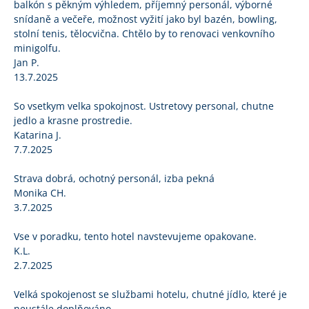
balkón s pěkným výhledem, příjemný personál, výborné
snídaně a večeře, možnost vyžití jako byl bazén, bowling,
stolní tenis, tělocvična. Chtělo by to renovaci venkovního
minigolfu.
Jan P.
13.7.2025
So vsetkym velka spokojnost. Ustretovy personal, chutne
jedlo a krasne prostredie.
Katarina J.
7.7.2025
Strava dobrá, ochotný personál, izba pekná
Monika CH.
3.7.2025
Vse v poradku, tento hotel navstevujeme opakovane.
K.L.
2.7.2025
Velká spokojenost se službami hotelu, chutné jídlo, které je
neustále doplňováno.