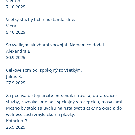
Viera A.
7.10.2025
Všetky služby boli nadštandardné.
Viera
5.10.2025
So vsetkymi sluzbami spokojni. Nemam co dodat.
Alexandra B.
30.9.2025
Celkove som bol spokojný so všetkým.
Július K.
27.9.2025
Za pochvalu stojí urcite personál, strava aj upratovacie
sluzby, rovnako sme boli spokojný s recepciou, masazami.
Mozno by stalo za uvahu nainstalovat sietky na okna a do
welness casti žmýkačku na plavky.
Katarína B.
25.9.2025