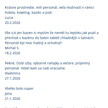
Krásne prostredie, milí personál, veľa možností v rámci
hotela, bowling, bazén a pod.
Lucia
20.2.2026
Vše o.k jen bazen si myslim že neměl tu teplotu jak psali a
přechod z bazénu do šaten taktéž chladnější v šatnách.
Personál byl moc hodný a ochotný!!
Michal S.
18.2.2026
Pekné, čisté izby, výborné raňajky a večere, príjemný
personál. Hotel kam sa radi vraciame.
Vladimíra
27.1.2026
Všetko bolo super.
Jana
21.1.2026