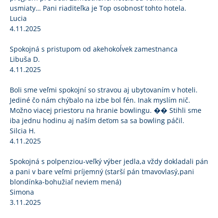
usmiaty… Pani riaditeľka je Top osobnosť tohto hotela.
Lucia
4.11.2025
Spokojná s pristupom od akehokoĺvek zamestnanca
Libuša D.
4.11.2025
Boli sme veľmi spokojní so stravou aj ubytovaním v hoteli.
Jediné čo nám chýbalo na izbe bol fén. Inak myslím nič.
Možno viacej priestoru na hranie bowlingu. �� Stihli sme
iba jednu hodinu aj naším deťom sa sa bowling páčil.
Silcia H.
4.11.2025
Spokojná s polpenziou-veľký výber jedla,a vždy dokladali pán
a pani v bare veľmi príjemný (starší pán tmavovlasý,pani
blondínka-bohužiaľ neviem mená)
Simona
3.11.2025