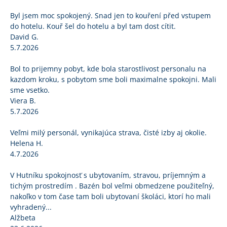
Byl jsem moc spokojený. Snad jen to kouření před vstupem
do hotelu. Kouř šel do hotelu a byl tam dost cítit.
David G.
5.7.2026
Bol to prijemny pobyt, kde bola starostlivost personalu na
kazdom kroku, s pobytom sme boli maximalne spokojni. Mali
sme vsetko.
Viera B.
5.7.2026
Veľmi milý personál, vynikajúca strava, čisté izby aj okolie.
Helena H.
4.7.2026
V Hutníku spokojnosť s ubytovaním, stravou, príjemným a
tichým prostredím . Bazén bol veľmi obmedzene použiteľný,
nakoľko v tom čase tam boli ubytovaní školáci, ktorí ho mali
vyhradený...
Alžbeta