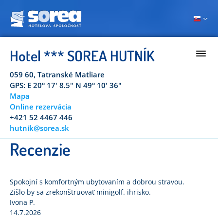
Hotel *** SOREA HUTNÍK
059 60, Tatranské Matliare
GPS: E 20° 17' 8.5" N 49° 10' 36"
Mapa
Online rezervácia
+421 52 4467 446
hutnik@sorea.sk
Recenzie
Spokojní s komfortným ubytovaním a dobrou stravou.
Zišlo by sa zrekonštruovať minigolf. ihrisko.
Ivona P.
14.7.2026