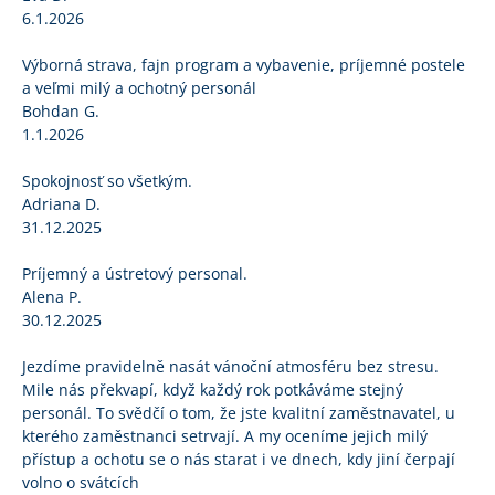
6.1.2026
Výborná strava, fajn program a vybavenie, príjemné postele
a veľmi milý a ochotný personál
Bohdan G.
1.1.2026
Spokojnosť so všetkým.
Adriana D.
31.12.2025
Príjemný a ústretový personal.
Alena P.
30.12.2025
Jezdíme pravidelně nasát vánoční atmosféru bez stresu.
Mile nás překvapí, když každý rok potkáváme stejný
personál. To svědčí o tom, že jste kvalitní zaměstnavatel, u
kterého zaměstnanci setrvají. A my oceníme jejich milý
přístup a ochotu se o nás starat i ve dnech, kdy jiní čerpají
volno o svátcích