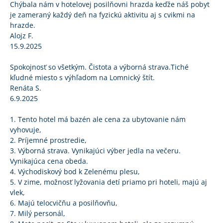
Chýbala nám v hotelovej posilňovni hrazda keďže náš pobyt
je zameraný každý deň na fyzickú aktivitu aj s cvikmi na
hrazde.
Alojz F.
15.9.2025
Spokojnosť so všetkým. Čistota a výborná strava.Tiché
kľudné miesto s výhľadom na Lomnický štít.
Renáta S.
6.9.2025
1. Tento hotel má bazén ale cena za ubytovanie nám
vyhovuje,
2. Príjemné prostredie,
3. Výborná strava. Vynikajúci výber jedla na večeru.
Vynikajúca cena obeda.
4. Východiskový bod k Zelenému plesu,
5. V zime, možnosť lyžovania detí priamo pri hoteli, majú aj
vlek,
6. Majú telocvičňu a posilňovňu,
7. Milý personál,