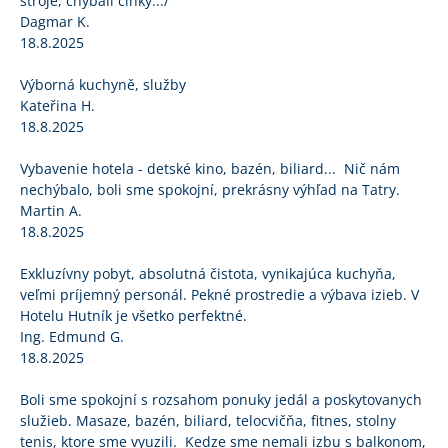
stroje, chýbali činky.../
Dagmar K.
18.8.2025
Výborná kuchyně, služby
Kateřina H.
18.8.2025
Vybavenie hotela - detské kino, bazén, biliard... Nič nám
nechýbalo, boli sme spokojní, prekrásny výhľad na Tatry.
Martin A.
18.8.2025
Exkluzívny pobyt, absolutná čistota, vynikajúca kuchyňa,
veľmi príjemný personál. Pekné prostredie a výbava izieb. V
Hotelu Hutník je všetko perfektné.
Ing. Edmund G.
18.8.2025
Boli sme spokojní s rozsahom ponuky jedál a poskytovanych
služieb. Masaze, bazén, biliard, telocvičňa, fitnes, stolny
tenis, ktore sme vyuzili. Kedze sme nemali izbu s balkonom,