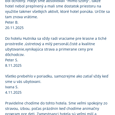
bol ochotný. Pobyt sme absolvovali "mimo szóny", takže
hotel nebol preplnený a mali sme dostatok priestoru na
využitie takmer všetkých aktivít, ktoré hotel ponúka. Určite sa
tam znova vrátime.
Peter B.
20.11.2025
Do hotelu Hutnika sa vždy radi vraciame pre krasne a tiché
prostredie ,ústretový a milý personál,čisté a kvalitne
ubytovanie,vynikajúca strava a primerane ceny pre
dôchodcov.
Peter S.
8.11.2025
Všetko prebehlo v poriadku, samozrejme ako zatiaľ vždy keď
sme u vás ubytovani.
Ivana S.
4.11.2025
Pravidelne chodíme do tohto hotela. Sme veľmi spokojny zo
stravou, izbou, počas prázdnin keď chodíme animačny
program pre deti. Zamestnanci hotela sú veľmi milí a