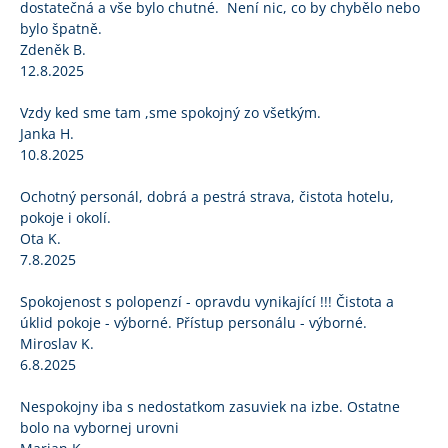
dostatečná a vše bylo chutné. Není nic, co by chybělo nebo
bylo špatně.
Zdeněk B.
12.8.2025
Vzdy ked sme tam ,sme spokojný zo všetkým.
Janka H.
10.8.2025
Ochotný personál, dobrá a pestrá strava, čistota hotelu,
pokoje i okolí.
Ota K.
7.8.2025
Spokojenost s polopenzí - opravdu vynikající !!! Čistota a
úklid pokoje - výborné. Přístup personálu - výborné.
Miroslav K.
6.8.2025
Nespokojny iba s nedostatkom zasuviek na izbe. Ostatne
bolo na vybornej urovni