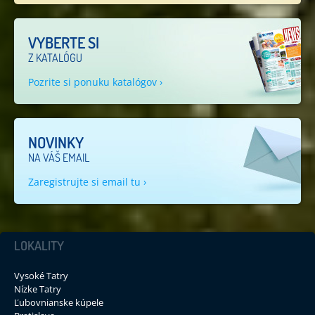
VYBERTE SI
Z KATALÓGU
Pozrite si ponuku katalógov ›
NOVINKY
NA VÁŠ EMAIL
Zaregistrujte si email tu ›
LOKALITY
Vysoké Tatry
Nízke Tatry
Ľubovnianske kúpele