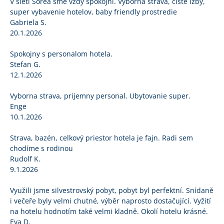
V sieti Sorea sme vzdy spokojni. Vyborna strava, ciste izby,
super vybavenie hotelov, baby friendly prostredie
Gabriela S.
20.1.2026
Spokojny s personalom hotela.
Stefan G.
12.1.2026
Vyborna strava, prijemny personal. Ubytovanie super.
Enge
10.1.2026
Strava, bazén, celkový priestor hotela je fajn. Radi sem
chodíme s rodinou
Rudolf K.
9.1.2026
Využili jsme silvestrovský pobyt, pobyt byl perfektní. Snídaně
i večeře byly velmi chutné, výběr naprosto dostačující. Vyžití
na hotelu hodnotím také velmi kladně. Okolí hotelu krásné.
Eva D.