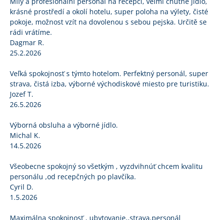
Milý a profesionální personál na recepci, velmi chutné jídlo,
krásné prostředí a okolí hotelu, super poloha na výlety, čisté
pokoje, možnost vzít na dovolenou s sebou pejska. Určitě se
rádi vrátíme.
Dagmar R.
25.2.2026
Veľká spokojnosť s týmto hotelom. Perfektný personál, super
strava, čistá izba, výborné východiskové miesto pre turistiku.
Jozef T.
26.5.2026
Výborná obsluha a výborné jídlo.
Michal K.
14.5.2026
Všeobecne spokojný so všetkým , vyzdvihnúť chcem kvalitu
personálu ,od recepčných po plavčíka.
Cyril D.
1.5.2026
Maximálna spokojnosť , ubytovanie,,strava,personál