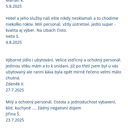
Marian K.
5.8.2025
Hotel a jeho služby náš ešte nikdy nesklamali a to chodíme
niekoľko rokov. Milí personál, vždy ústretoví, jedlo super -
kvalita aj výber. Na izbách čisto.
Iveta S.
4.8.2025
Výborné jídlo i ubytování. Velice vstřícný a ochotný personál.
Jedinou vítku mám a to k snídani. Již po třetí jsem byl u vás
ubytovaný ale ranní káva byla opět mírně řečeno velmi málo
chutná.
Zdeněk V.
27.7.2025
Milý a ochotný personál, čistota a jednoduchost vybavení,
klid, kuchyně .... žádný negativní dojem
Jiřina Š.
23.7.2025