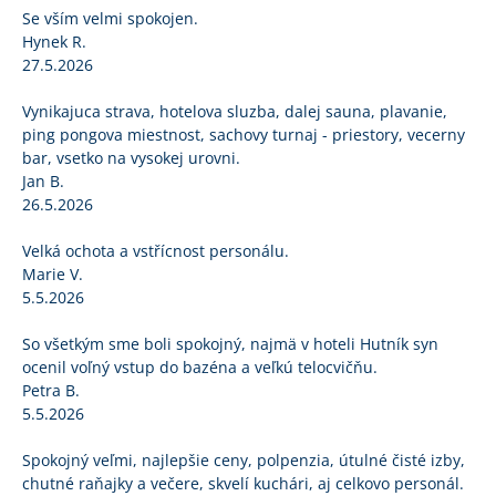
Se vším velmi spokojen.
Hynek R.
27.5.2026
Vynikajuca strava, hotelova sluzba, dalej sauna, plavanie,
ping pongova miestnost, sachovy turnaj - priestory, vecerny
bar, vsetko na vysokej urovni.
Jan B.
26.5.2026
Velká ochota a vstřícnost personálu.
Marie V.
5.5.2026
So všetkým sme boli spokojný, najmä v hoteli Hutník syn
ocenil voľný vstup do bazéna a veľkú telocvičňu.
Petra B.
5.5.2026
Spokojný veľmi, najlepšie ceny, polpenzia, útulné čisté izby,
chutné raňajky a večere, skvelí kuchári, aj celkovo personál.