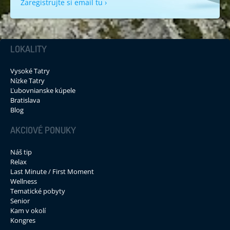
Zaregistrujte si email tu ›
LOKALITY
Vysoké Tatry
Nízke Tatry
Ľubovnianske kúpele
Bratislava
Blog
AKCIOVÉ PONUKY
Náš tip
Relax
Last Minute / First Moment
Wellness
Tematické pobyty
Senior
Kam v okolí
Kongres