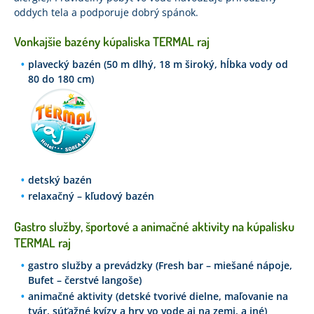
oddych tela a podporuje dobrý spánok.
Vonkajšie bazény kúpaliska TERMAL raj
plavecký bazén (50 m dlhý, 18 m široký, hĺbka vody od
80 do 180 cm)
detský bazén
relaxačný – kľudový bazén
Gastro služby, športové a animačné aktivity na kúpalisku
TERMAL raj
gastro služby a prevádzky (Fresh bar – miešané nápoje,
Bufet – čerstvé langoše)
animačné aktivity (detské tvorivé dielne, maľovanie na
tvár, súťažné kvízy a hry vo vode aj na zemi, a iné)