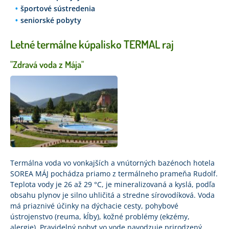
športové sústredenia
seniorské pobyty
Letné termálne kúpalisko TERMAL raj
"Zdravá voda z Mája"
Termálna voda vo vonkajších a vnútorných bazénoch hotela
SOREA MÁJ pochádza priamo z termálneho prameňa Rudolf.
Teplota vody je 26 až 29 °C, je mineralizovaná a kyslá, podľa
obsahu plynov je silno uhličitá a stredne sírovodíková. Voda
má priaznivé účinky na dýchacie cesty, pohybové
ústrojenstvo (reuma, kĺby), kožné problémy (ekzémy,
alergie). Pravidelný pobyt vo vode navodzuje prirodzený