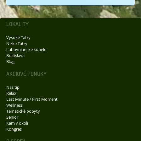
LOKALITY
Vysoké Tatry
Nízke Tatry
Ľubovnianske kúpele
Bratislava
Blog
AKCIOVÉ PONUKY
Náš tip
Relax
Last Minute / First Moment
Wellness
Tematické pobyty
Senior
Kam v okolí
Kongres