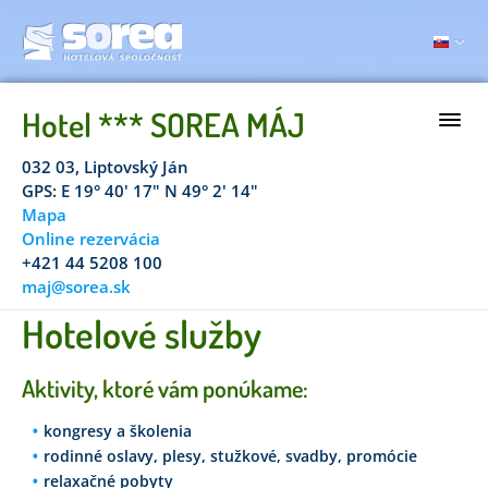
Hotel *** SOREA MÁJ
032 03, Liptovský Ján
GPS: E 19° 40' 17" N 49° 2' 14"
Mapa
Online rezervácia
+421 44 5208 100
maj@sorea.sk
Hotelové služby
Aktivity, ktoré vám ponúkame:
kongresy a školenia
rodinné oslavy, plesy, stužkové, svadby, promócie
relaxačné pobyty