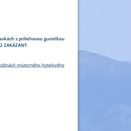
plavkách s priliehavou gumičkou
012 ZAKÁZANÝ.
 hodinách vnútorného hotelového