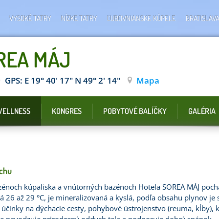
VYSOKÉ TATRY
NÍZKE TATRY
ĽUBOVNIANSKE KÚPELE
BRATISLAV
OREA MÁJ
GPS: E 19° 40' 17" N 49° 2' 14"
Mapa
ELLNESS
KONGRES
POBYTOVÉ BALÍČKY
GALÉRIA
ychu
zénoch kúpaliska a vnútorných bazénoch Hotela SOREA MÁJ poch
26 až 29 °C, je mineralizovaná a kyslá, podľa obsahu plynov je si
 účinky na dýchacie cesty, pohybové ústrojenstvo (reuma, kĺby),