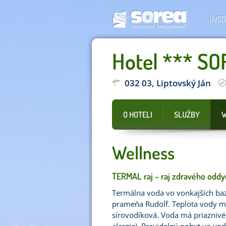
ÚVOD
Hotel *** S
032 03, Liptovský Ján
O HOTELI
SLUŽBY
W
Wellness
TERMAL raj – raj zdravého odd
Termálna voda vo vonkajších ba
prameňa Rudolf. Teplota vody má 
sírovodíková. Voda má priaznivé