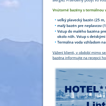
alergie). Pravidelný pobyt vo v
Vnútorné bazény s termálnou 
veľký plavecký bazén (25 m,
malý bazén pre neplavcov (1
Vstup do malého bazéna pre n
okolo nôh. Vstup s detskými
Termálna voda vzhľadom na s
Vážení klienti, v období mimo s
bazéna informujte na recepcii h