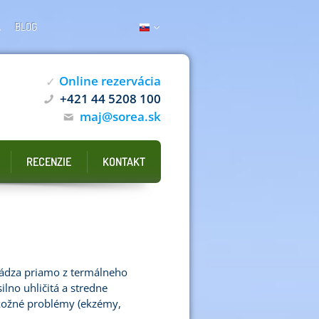
A
BLOG
Online rezervácia
✓
+421 44 5208 100
maj@sorea.sk
RECENZIE
KONTAKT
ádza priamo z termálneho
lno uhličitá a stredne
 kožné problémy (ekzémy,