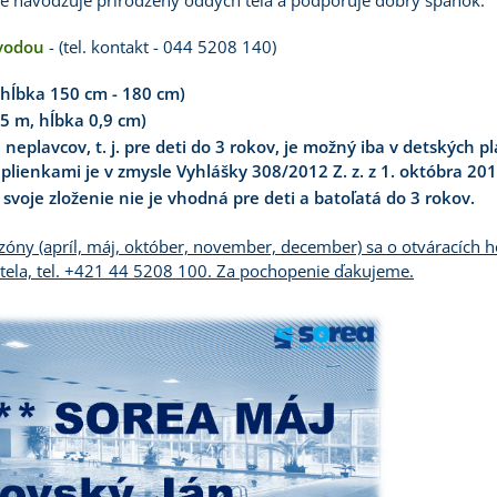
ode navodzuje prirodzený oddych tela a podporuje dobrý spánok.
vodou
- (tel. kontakt - 044 5208 140)
 hĺbka 150 cm - 180 cm)
5 m, hĺbka 0,9 cm)
eplavcov, t. j. pre deti do 3 rokov, je možný iba v detských 
 plienkami je v zmysle Vyhlášky 308/2012 Z. z. z 1. októbra 2
voje zloženie nie je vhodná pre deti a batoľatá do 3 rokov.
ezóny (apríl, máj, október, november, december) sa o otváracích
otela, tel. +421 44 5208 100. Za pochopenie ďakujeme.