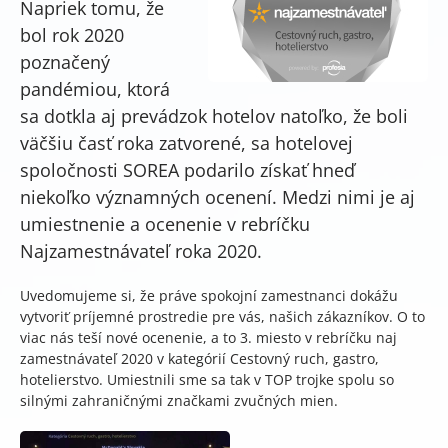
Napriek tomu, že
bol rok 2020
poznačený
pandémiou, ktorá
sa dotkla aj prevádzok hotelov natoľko, že boli
väčšiu časť roka zatvorené, sa hotelovej
spoločnosti SOREA podarilo získať hneď
niekoľko významných ocenení. Medzi nimi je aj
umiestnenie a ocenenie v rebríčku
Najzamestnávateľ roka 2020.
Uvedomujeme si, že práve spokojní zamestnanci dokážu
vytvoriť príjemné prostredie pre vás, našich zákazníkov. O to
viac nás teší nové ocenenie, a to 3. miesto v rebríčku naj
zamestnávateľ 2020 v kategórií Cestovný ruch, gastro,
hotelierstvo. Umiestnili sme sa tak v TOP trojke spolu so
silnými zahraničnými značkami zvučných mien.