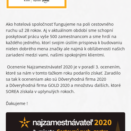
Ako hotelová spoločnosť fungujeme na poli cestovného
ruchu už 28 rokov. Aj v aktuálnom období sme schopní
poskytovať prácu vyše 500 zamestnancom a sme hrdí na
každého jedného, ktorí svojim úsilím prispieva k budovaniu
nielen dobrého mena značky ale najmä k obľúbenosti našich
zariadení medzi vami, našimi spokojnými klientmi.
Ocenenie Najzamestnávateľ 2020 je v poradí 3. ocenením,
ktoré sa nám v tomto ťažkom roku podarilo získať. Zaradilo
sa tak k oceneniam ako sú Dôveryhodná firma 2020
a Dôveryhodná firma GOLD 2020 a množstvu ďalších, ktoré
SOREA získala v uplynulých rokoch.
Ďakujeme !