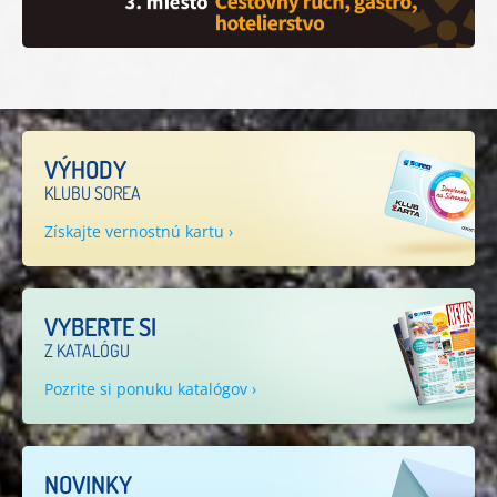
VÝHODY
KLUBU SOREA
Získajte vernostnú kartu ›
VYBERTE SI
Z KATALÓGU
Pozrite si ponuku katalógov ›
NOVINKY