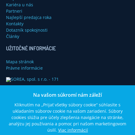
Kariéra u nás
Partneri
Najlepší predajca roka
Kontakty
Dotazník spokojnosti
Články
UŽITOČNÉ INFORMÁCIE
Mapa stránok
Právne informácie
Na vašom súkromí nám záleží
Kliknutím na „Prijať všetky súbory cookie“ súhlasíte s
ukladaním súborov cookie na vašom zariadení. Súbory
cookies slúžia pre účely zlepšenia navigácie na stránke,
analýzu jej používania a pomoc pri našom marketingovom
úsilí.
Viac informácií