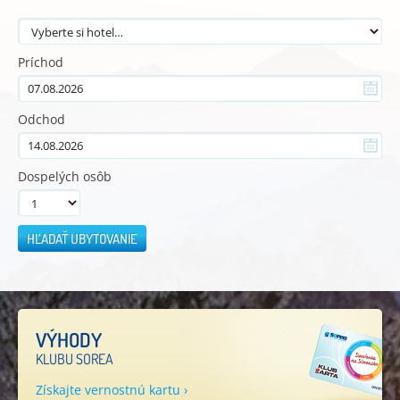
Príchod
Odchod
Dospelých osôb
HĽADAŤ UBYTOVANIE
VÝHODY
KLUBU SOREA
Získajte vernostnú kartu ›