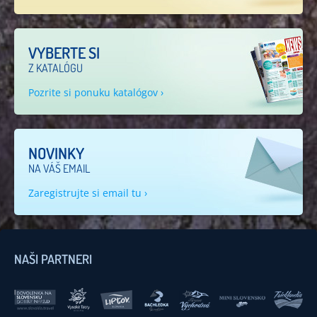
VYBERTE SI
Z KATALÓGU
Pozrite si ponuku katalógov ›
NOVINKY
NA VÁŠ EMAIL
Zaregistrujte si email tu ›
NAŠI PARTNERI