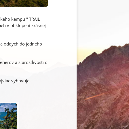
eckého kempu " TRAIL
 beh v obklopení krásnej
a a oddych do jedného
erov a starostlivosti o
ajviac vyhovuje.