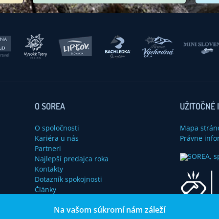
O SOREA
UŽITOČNÉ 
O spoločnosti
Mapa strán
Kariéra u nás
Právne info
Partneri
Najlepší predajca roka
Kontakty
Dotazník spokojnosti
Články
Na vašom súkromí nám záleží