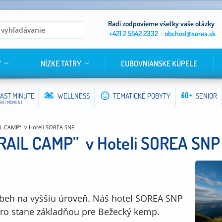
Radi zodpovieme všetky vaše otázky
+421 2 5542 2332
·
obchod@sorea.sk
Y
NÍZKE TATRY
ĽUBOVNIANSKE KÚPELE
AST MINUTE
WELLNESS
TEMATICKÉ POBYTY
SENIOR
IRST MOMENT
IL CAMP” v Hoteli SOREA SNP
TRAIL CAMP” v Hoteli SOREA SNP
ý beh na vyššiu úroveň. Náš hotel SOREA SNP
oro stane základňou pre Bežecký kemp.