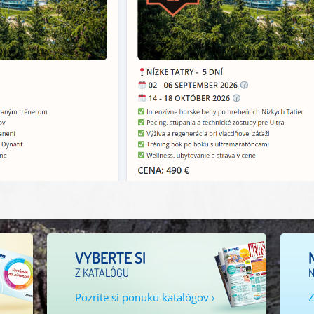
VYBERTE SI
Z KATALÓGU
N
Pozrite si ponuku katalógov ›
Z