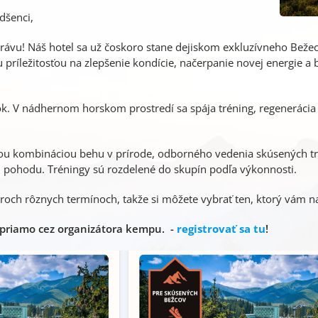
adšenci,
rávu! Náš hotel sa už čoskoro stane dejiskom exkluzívneho Bež
 príležitosťou na zlepšenie kondície, načerpanie novej energie a
ok. V nádhernom horskom prostredí sa spája tréning, regeneráci
u kombináciou behu v prírode, odborného vedenia skúsených trén
 pohodu. Tréningy sú rozdelené do skupín podľa výkonnosti.
roch rôznych termínoch, takže si môžete vybrať ten, ktorý vám n
 priamo cez organizátora kempu. -
registrovať sa tu
!