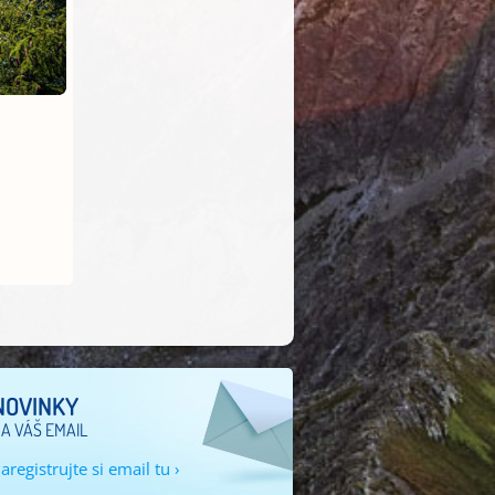
NOVINKY
A VÁŠ EMAIL
aregistrujte si email tu ›