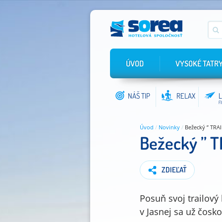
ÚVOD
VYSOKÉ TATR
NÁŠ TIP
RELAX
L
F
Úvod
/
Novinky
/
Bežecký ” TRA
Bežecký ” 
ZDIEĽAŤ
Posuň svoj trailov
v Jasnej sa už čosk