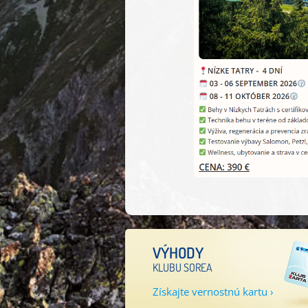
VÝHODY
KLUBU SOREA
Získajte vernostnú kartu ›