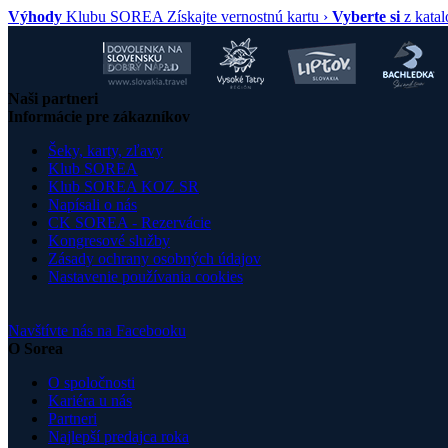
Výhody
Klubu SOREA
Získajte vernostnú kartu ›
Vyberte si
z kata
Naši partneri
Informácie pre zákazníkov
Šeky, karty, zľavy
Klub SOREA
Klub SOREA KOZ SR
Napísali o nás
CK SOREA - Rezervácie
Kongresové služby
Zásady ochrany osobných údajov
Nastavenie používania cookies
Navštívte nás na Facebooku
O Sorea
O spoločnosti
Kariéra u nás
Partneri
Najlepší predajca roka