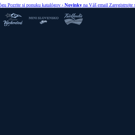
lógu
Pozrite si ponuku katalógov ›
Novinky
na Váš email
Zaregistrujte 