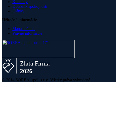
Kontakty
Dotazník spokojnosti
Články
Užitočné informácie
Mapa stránok
Právne informácie
© 2014 SOREA, spol. s r. o. Všetký práva vyhradené.