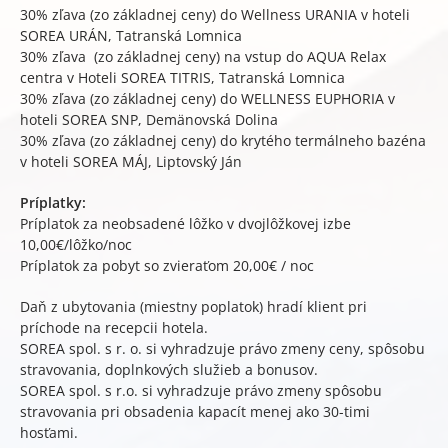
30% zľava (zo základnej ceny) do Wellness URANIA v hoteli
SOREA URÁN, Tatranská Lomnica
30% zľava (zo základnej ceny) na vstup do AQUA Relax
centra v Hoteli SOREA TITRIS, Tatranská Lomnica
30% zľava (zo základnej ceny) do WELLNESS EUPHORIA v
hoteli SOREA SNP, Demänovská Dolina
30% zľava (zo základnej ceny) do krytého termálneho bazéna
v hoteli SOREA MÁJ, Liptovský Ján
Príplatky:
Príplatok za neobsadené lôžko v dvojlôžkovej izbe
10,00€/lôžko/noc
Príplatok za pobyt so zvieraťom 20,00€ / noc
Daň z ubytovania (miestny poplatok) hradí klient pri
príchode na recepcii hotela.
SOREA spol. s r. o. si vyhradzuje právo zmeny ceny, spôsobu
stravovania, doplnkových služieb a bonusov.
SOREA spol. s r.o. si vyhradzuje právo zmeny spôsobu
stravovania pri obsadenia kapacít menej ako 30-timi
hosťami.