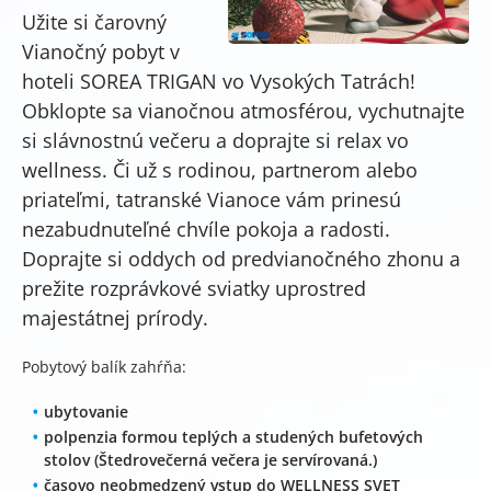
Užite si čarovný
Vianočný pobyt v
hoteli SOREA TRIGAN vo Vysokých Tatrách!
Obklopte sa vianočnou atmosférou, vychutnajte
si slávnostnú večeru a doprajte si relax vo
wellness. Či už s rodinou, partnerom alebo
priateľmi, tatranské Vianoce vám prinesú
nezabudnuteľné chvíle pokoja a radosti.
Doprajte si oddych od predvianočného zhonu a
prežite rozprávkové sviatky uprostred
majestátnej prírody.
Pobytový balík zahŕňa:
ubytovanie
polpenzia formou teplých a studených bufetových
stolov (Štedrovečerná večera je servírovaná.)
časovo neobmedzený vstup do WELLNESS SVET