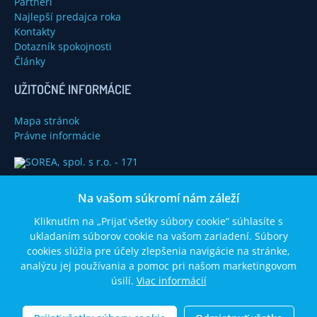
Partneri
Najlepší predajca roka
Kontakty
Dotazník spokojnosti
Články
UŽITOČNÉ INFORMÁCIE
Mapa stránok
Právne informácie
Na vašom súkromí nám záleží
Kliknutím na „Prijať všetky súbory cookie“ súhlasíte s
ukladaním súborov cookie na vašom zariadení. Súbory
cookies slúžia pre účely zlepšenia navigácie na stránke,
analýzu jej používania a pomoc pri našom marketingovom
úsilí.
Viac informácií
© 2014 SOREA, spol. s r. o. Všetký práva vyhradené.