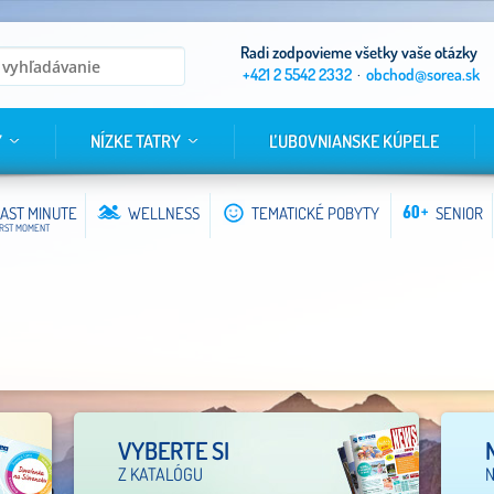
Radi zodpovieme všetky vaše otázky
+421 2 5542 2332
·
obchod@sorea.sk
Y
NÍZKE TATRY
ĽUBOVNIANSKE KÚPELE
AST MINUTE
WELLNESS
TEMATICKÉ POBYTY
SENIOR
IRST MOMENT
VYBERTE SI
Z KATALÓGU
N