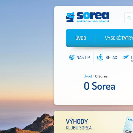
ÚVOD
VYSOKÉ TATR
NÁŠ TIP
RELAX
L
F
Úvod
/
O Sorea
O Sorea
VÝHODY
KLUBU SOREA