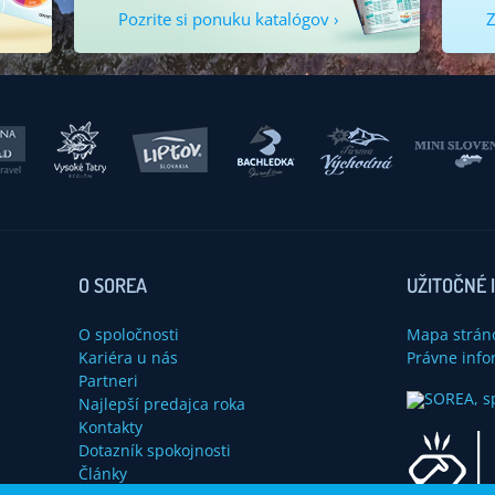
Pozrite si ponuku katalógov ›
Z
O SOREA
UŽITOČNÉ 
O spoločnosti
Mapa strán
Kariéra u nás
Právne info
Partneri
Najlepší predajca roka
Kontakty
Dotazník spokojnosti
Články