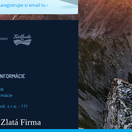
aregistrujte si email tu ›
INFORMÁCIE
ok
rmácie