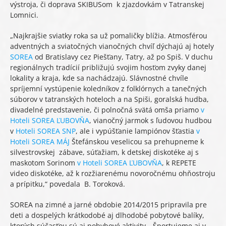
výstroja, či doprava SKIBUSom k zjazdovkám v Tatranskej
Lomnici.
„Najkrajšie sviatky roka sa už pomaličky blížia. Atmosférou
adventných a sviatočných vianočných chvíľ dýchajú aj hotely
SOREA
od Bratislavy cez Piešťany, Tatry, až po Spiš. V duchu
regionálnych tradícií približujú svojim hosťom zvyky danej
lokality a kraja, kde sa nachádzajú. Slávnostné chvíle
spríjemní vystúpenie koledníkov z folklórnych a tanečných
súborov v tatranských hoteloch a na Spiši, goralská hudba,
divadelné predstavenie, či polnočná svätá omša priamo
v
Hoteli SOREA ĽUBOVŇA
, vianočný jarmok s ľudovou hudbou
v
Hoteli SOREA SNP
, ale i vypúšťanie lampiónov šťastia
v
Hoteli SOREA MÁJ
Štefánskou veselicou sa prehupneme k
silvestrovskej zábave, súťažiam, k detskej diskotéke aj s
maskotom Sorinom
v Hoteli SOREA ĽUBOVŇA
, k REPETE
video diskotéke, až k rozžiarenému novoročnému ohňostroju
a prípitku,“ povedala B. Toroková.
SOREA na zimné a jarné obdobie 2014/2015 pripravila pre
deti a dospelých krátkodobé aj dlhodobé pobytové balíky,
ktorých súčasťou sú aj pohybové aktivity. „Športujeme aj v