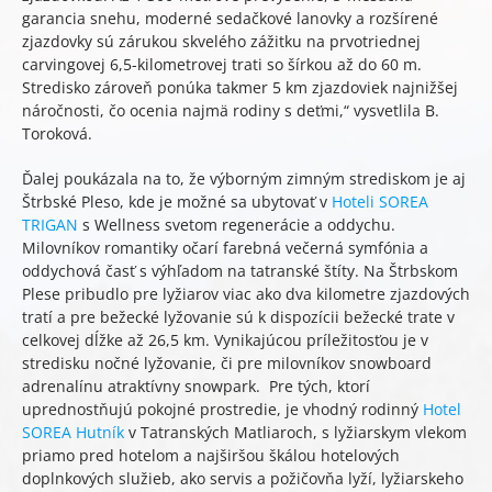
garancia snehu, moderné sedačkové lanovky a rozšírené
zjazdovky sú zárukou skvelého zážitku na prvotriednej
carvingovej 6,5-kilometrovej trati so šírkou až do 60 m.
Stredisko zároveň ponúka takmer 5 km zjazdoviek najnižšej
náročnosti, čo ocenia najmä rodiny s deťmi,“ vysvetlila B.
Toroková.
Ďalej poukázala na to, že výborným zimným strediskom je aj
Štrbské Pleso, kde je možné sa ubytovať v
Hoteli SOREA
TRIGAN
s Wellness svetom regenerácie a oddychu.
Milovníkov romantiky očarí farebná večerná symfónia a
oddychová časť s výhľadom na tatranské štíty. Na Štrbskom
Plese pribudlo pre lyžiarov viac ako dva kilometre zjazdových
tratí a pre bežecké lyžovanie sú k dispozícii bežecké trate v
celkovej dĺžke až 26,5 km. Vynikajúcou príležitosťou je v
stredisku nočné lyžovanie, či pre milovníkov snowboard
adrenalínu atraktívny snowpark. Pre tých, ktorí
uprednostňujú pokojné prostredie, je vhodný rodinný
Hotel
SOREA Hutník
v Tatranských Matliaroch, s lyžiarskym vlekom
priamo pred hotelom a najširšou škálou hotelových
doplnkových služieb, ako servis a požičovňa lyží, lyžiarskeho