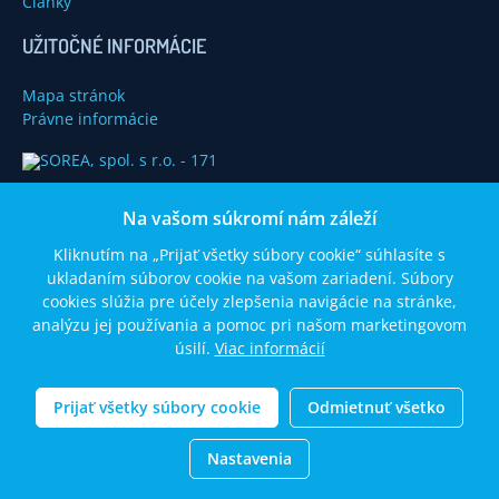
Články
UŽITOČNÉ INFORMÁCIE
Mapa stránok
Právne informácie
Na vašom súkromí nám záleží
Kliknutím na „Prijať všetky súbory cookie“ súhlasíte s
ukladaním súborov cookie na vašom zariadení. Súbory
cookies slúžia pre účely zlepšenia navigácie na stránke,
analýzu jej používania a pomoc pri našom marketingovom
úsilí.
Viac informácií
© 2014 SOREA, spol. s r. o. Všetký práva vyhradené.
Prijať všetky súbory cookie
Odmietnuť všetko
Nastavenia