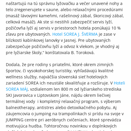
naštartujú na tú správnu lyžovačku a večer unavené nohy a
telo zregenerujete v saune, alebo relaxačnými procedúrami
(masáž lávovými kameňmi, rašelinový zábal, škoricový zábal,
celková masáž). Ak ste si nestihli zabezpečiť servis lyží,
požičovňa lyží aj servis v priestoroch hotela ponúkajú 10 %
zľavu pre ubytovaných.
Hotel SOREA J. ŠVERMA
je zase v
blízkosti kabínkovej lanovky v Jasnej. Pre ubytovaných
zabezpečuje požičovňu lyží a odvoz k vlekom, je vhodný aj
pre lyžiarske školy,“ konštatovala B. Toroková.
Dodala, že pre rodiny s priateľmi, ktoré okrem zimných
športov, či vysokohorskej turistiky, vyhľadávajú kvalitné
wellness služby, najväčšia slovenská sieť hotelových
zariadení SOREA ich neustále skvalitňuje a rozširuje. V
Hoteli
SOREA MÁJ
, vzdialenom len 800 m od lyžiarskeho strediska
SKI Javorovica v Liptovskom Jáne, nájdu okrem liečivej
termálnej vody i kompletný relaxačný program, s výberom
balneotherapy, antistres alebo detoxikačného pobytu. Aj
záujemcovia o jumping na trampolínkach si prídu na svoje v
JUMPING centre pri aeróbnych cvičeniach, ktoré sprevádza
motivujúca hudba. Tohtoročnou novinkou v doplnkových