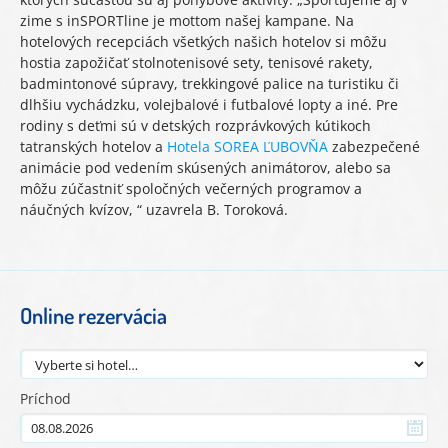
zime s inSPORTline je mottom našej kampane. Na
hotelových recepciách všetkých našich hotelov si môžu
hostia zapožičať stolnotenisové sety, tenisové rakety,
badmintonové súpravy, trekkingové palice na turistiku či
dlhšiu vychádzku, volejbalové i futbalové lopty a iné. Pre
rodiny s deťmi sú v detských rozprávkových kútikoch
tatranských hotelov a
Hotela SOREA ĽUBOVŇA
zabezpečené
animácie pod vedením skúsených animátorov, alebo sa
môžu zúčastniť spoločných večerných programov a
náučných kvízov, “ uzavrela B. Toroková.
Online rezervácia
Príchod