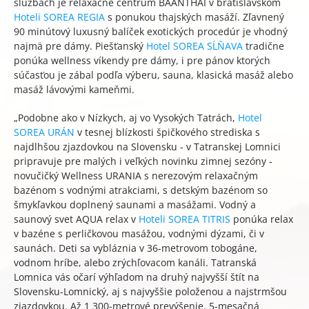
službách je relaxačné centrum BAANTHAI v bratislavskom
Hoteli SOREA REGIA
s ponukou thajských masáží. Zľavnený
90 minútový luxusný balíček exotických procedúr je vhodný
najmä pre dámy. Piešťanský
Hotel SOREA SĹŇAVA
tradične
ponúka wellness víkendy pre dámy, i pre pánov ktorých
súčasťou je zábal podľa výberu, sauna, klasická masáž alebo
masáž lávovými kameňmi.
„Podobne ako v Nízkych, aj vo Vysokých Tatrách,
Hotel
SOREA URÁN
v tesnej blízkosti špičkového strediska s
najdlhšou zjazdovkou na Slovensku - v Tatranskej Lomnici
pripravuje pre malých i veľkých novinku zimnej sezóny -
novučičký Wellness URANIA s nerezovým relaxačným
bazénom s vodnými atrakciami, s detským bazénom so
šmykľavkou doplnený saunami a masážami. Vodný a
saunový svet AQUA relax v
Hoteli SOREA TITRIS
ponúka relax
v bazéne s perličkovou masážou, vodnými dýzami, či v
saunách. Deti sa vybláznia v 36-metrovom tobogáne,
vodnom hríbe, alebo zrýchľovacom kanáli. Tatranská
Lomnica vás očarí výhľadom na druhý najvyšší štít na
Slovensku-Lomnický, aj s najvyššie položenou a najstrmšou
zjazdovkou. Až 1 300-metrové prevýšenie, 5-mesačná