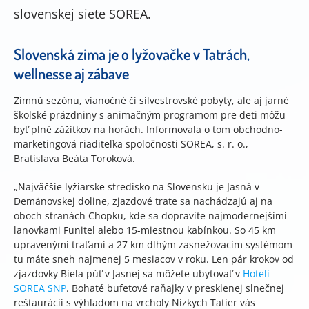
slovenskej siete SOREA.
Slovenská zima je o lyžovačke v Tatrách,
wellnesse aj zábave
Zimnú sezónu, vianočné či silvestrovské pobyty, ale aj jarné
školské prázdniny s animačným programom pre deti môžu
byť plné zážitkov na horách. Informovala o tom obchodno-
marketingová riaditeľka spoločnosti SOREA, s. r. o.,
Bratislava Beáta Toroková.
„Najväčšie lyžiarske stredisko na Slovensku je Jasná v
Demänovskej doline, zjazdové trate sa nachádzajú aj na
oboch stranách Chopku, kde sa dopravíte najmodernejšími
lanovkami Funitel alebo 15-miestnou kabínkou. So 45 km
upravenými traťami a 27 km dlhým zasnežovacím systémom
tu máte sneh najmenej 5 mesiacov v roku. Len pár krokov od
zjazdovky Biela púť v Jasnej sa môžete ubytovať v
Hoteli
SOREA SNP
. Bohaté bufetové raňajky v presklenej slnečnej
reštaurácii s výhľadom na vrcholy Nízkych Tatier vás