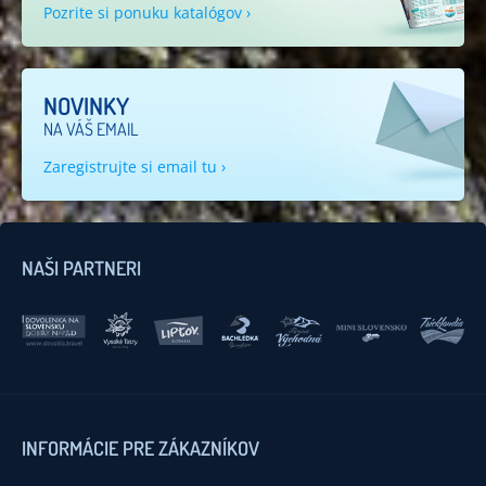
Pozrite si ponuku katalógov ›
NOVINKY
NA VÁŠ EMAIL
Zaregistrujte si email tu ›
NAŠI PARTNERI
INFORMÁCIE PRE ZÁKAZNÍKOV