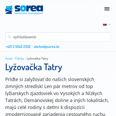
+421 2 5542 2332
·
obchod@sorea.sk
Úvod
/
Články
/
Lyžovačka Tatry
Lyžovačka Tatry
Príďte si zalyžovať do našich slovenských
zimných stredísk! Len pár metrov od top
lyžiarskych zjazdoviek vo Vysokých a Nízkych
Tatrách, Demänovskej doline a iných lokalitách,
majú celé rodiny s deťmi k dispozícii
zmodernizované zariadenia cestovného ruchu