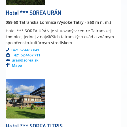
Hotel *** SOREA URÁN
059 60 Tatranská Lomnica (Vysoké Tatry - 860 m n. m.)
Hotel *** SOREA URÁN je situovaný v centre Tatranskej
Lomnice, jednej z najväčších tatranských osád a známym
spoločensko-kultúrnym strediskom…
+421 52 4467 841
+421 52 4467 711
uran@sorea.sk
Mapa
Hotel *** SOREA TITRIS