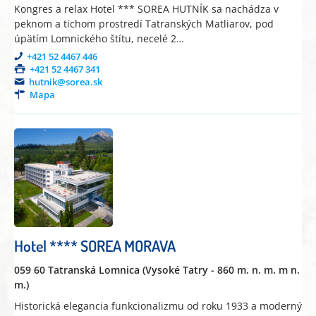
Kongres a relax Hotel *** SOREA HUTNÍK sa nachádza v
peknom a tichom prostredí Tatranských Matliarov, pod
úpätím Lomnického štítu, necelé 2…
+421 52 4467 446
+421 52 4467 341
hutnik@sorea.sk
Mapa
Hotel **** SOREA MORAVA
059 60 Tatranská Lomnica (Vysoké Tatry - 860 m. n. m. m n.
m.)
Historická elegancia funkcionalizmu od roku 1933 a moderný